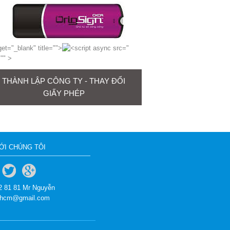
get="_blank" title="
">
"
="
" >
THÀNH LẬP CÔNG TY - THAY ĐỔI
GIẤY PHÉP
VỚI CHÚNG TÔI
02 81 81 Mr Nguyễn
tphcm@gmail.com