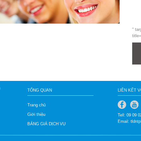
" tar
title
TỔNG QUAN
LIÊN KẾT 
Trang chủ
Giới thiệu
Tell: 09 09 
Email: tldn
BẢNG GIÁ DỊCH VỤ