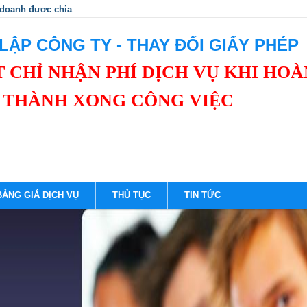
 doanh được chia thành 3 nhóm để quản lý thuế.
LẬP CÔNG TY - THAY ĐỔI GIẤY PHÉP
 CHỈ NHẬN PHÍ DỊCH VỤ KHI HOÀ
THÀNH XONG CÔNG VIỆC
BẢNG GIÁ DỊCH VỤ
THỦ TỤC
TIN TỨC