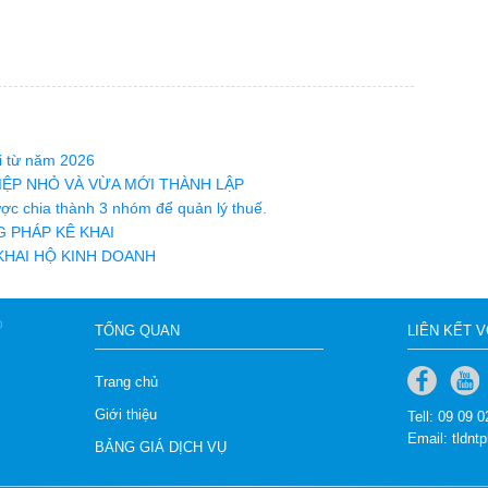
ài từ năm 2026
ỆP NHỎ VÀ VỪA MỚI THÀNH LẬP
ợc chia thành 3 nhóm để quản lý thuế.
 PHÁP KÊ KHAI
KHAI HỘ KINH DOANH
TỔNG QUAN
LIÊN KẾT 
Trang chủ
Giới thiệu
Tell: 09 09 
Email: tldn
BẢNG GIÁ DỊCH VỤ