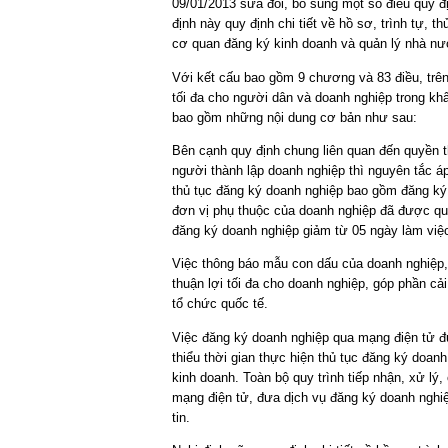
09/01/2013 sửa đổi, bổ sung một số điều quy đ
định này quy định chi tiết về hồ sơ, trình tự, 
cơ quan đăng ký kinh doanh và quản lý nhà nư
Với kết cấu bao gồm 9 chương và 83 điều, trên
tối đa cho người dân và doanh nghiệp trong khâu
bao gồm những nội dung cơ bản như sau:
Bên cạnh quy định chung liên quan đến quyền 
người thành lập doanh nghiệp thì nguyên tắc áp
thủ tục đăng ký doanh nghiệp bao gồm đăng ký 
đơn vị phụ thuộc của doanh nghiệp đã được quy 
đăng ký doanh nghiệp giảm từ 05 ngày làm việ
Việc thông báo mẫu con dấu của doanh nghiệp,
thuận lợi tối đa cho doanh nghiệp, góp phần cả
tổ chức quốc tế.
Việc đăng ký doanh nghiệp qua mạng điện tử đ
thiểu thời gian thực hiện thủ tục đăng ký doa
kinh doanh. Toàn bộ quy trình tiếp nhận, xử l
mạng điện tử, đưa dịch vụ đăng ký doanh nghi
tin.