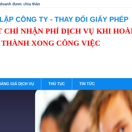
 doanh được chia thành 3 nhóm để quản lý thuế.
LẬP CÔNG TY - THAY ĐỔI GIẤY PHÉP
 CHỈ NHẬN PHÍ DỊCH VỤ KHI HOÀ
THÀNH XONG CÔNG VIỆC
BẢNG GIÁ DỊCH VỤ
THỦ TỤC
TIN TỨC