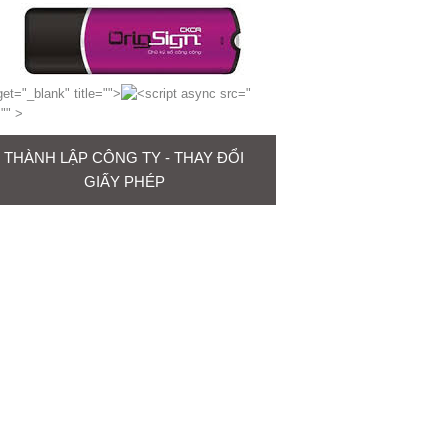
get="_blank" title="
">
"
="
" >
THÀNH LẬP CÔNG TY - THAY ĐỔI
GIẤY PHÉP