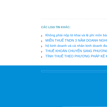
CÁC LOẠI TIN KHÁC:
Không phải nộp tờ khai và lệ phí môn b
MIỄN THUẾ TNDN 3 NĂM DOANH NGHI
hộ kinh doanh và cá nhân kinh doanh đư
THUẾ KHOÁN CHUYỂN SANG PHƯƠNG
TÍNH THUẾ THEO PHƯƠNG PHÁP KÊ 