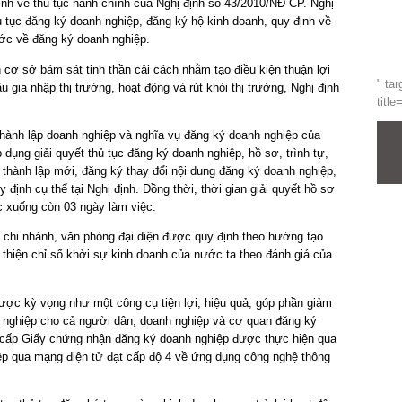
ịnh về thủ tục hành chính của Nghị định số 43/2010/NĐ-CP. Nghị
thủ tục đăng ký doanh nghiệp, đăng ký hộ kinh doanh, quy định về
ớc về đăng ký doanh nghiệp.
 cơ sở bám sát tinh thần cải cách nhằm tạo điều kiện thuận lợi
" tar
 gia nhập thị trường, hoạt động và rút khỏi thị trường, Nghị định
title
thành lập doanh nghiệp và nghĩa vụ đăng ký doanh nghiệp của
 dụng giải quyết thủ tục đăng ký doanh nghiệp, hồ sơ, trình tự,
thành lập mới, đăng ký thay đổi nội dung đăng ký doanh nghiệp,
định cụ thể tại Nghị định. Đồng thời, thời gian giải quyết hồ sơ
c xuống còn 03 ngày làm việc.
 chi nhánh, văn phòng đại diện được quy định theo hướng tạo
i thiện chỉ số khởi sự kinh doanh của nước ta theo đánh giá của
ược kỳ vọng như một công cụ tiện lợi, hiệu quả, góp phần giảm
nh nghiệp cho cả người dân, doanh nghiệp và cơ quan đăng ký
ý, cấp Giấy chứng nhận đăng ký doanh nghiệp được thực hiện qua
ệp qua mạng điện tử đạt cấp độ 4 về ứng dụng công nghệ thông