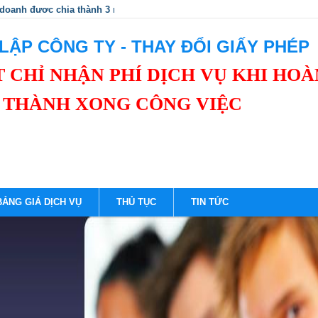
 doanh được chia thành 3 nhóm để quản lý thuế.
LẬP CÔNG TY - THAY ĐỔI GIẤY PHÉP
 CHỈ NHẬN PHÍ DỊCH VỤ KHI HOÀ
THÀNH XONG CÔNG VIỆC
BẢNG GIÁ DỊCH VỤ
THỦ TỤC
TIN TỨC