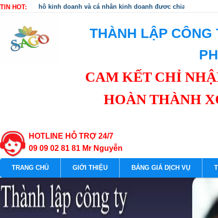
hộ kinh doanh và cá nhân kinh doanh được chia thành 3 n
TIN HOT:
THÀNH LẬP CÔNG T
PH
CAM KẾT CHỈ NHẬN
HOÀN THÀNH X
HOTLINE HỖ TRỢ 24/7
09 09 02 81 81 Mr Nguyễn
TRANG CHỦ
GIỚI THIỆU
BẢNG GIÁ DỊCH VỤ
T