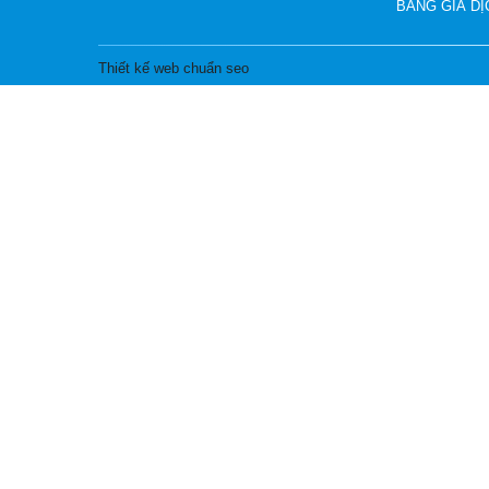
BẢNG GIÁ DỊ
Thiết kế web chuẩn seo