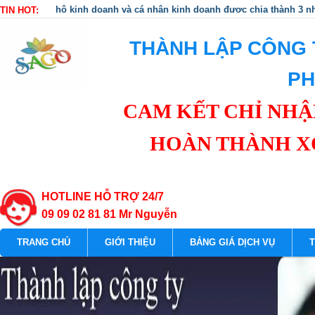
hộ kinh doanh và cá nhân kinh doanh được chia thành 3 n
TIN HOT:
THÀNH LẬP CÔNG T
PH
CAM KẾT CHỈ NHẬN
HOÀN THÀNH X
HOTLINE HỖ TRỢ 24/7
09 09 02 81 81 Mr Nguyễn
TRANG CHỦ
GIỚI THIỆU
BẢNG GIÁ DỊCH VỤ
T