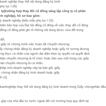
doanh nghiệp thay thế nội dung đăng ký kinh
hụ lục I-26)
 ty
(t
rường hợp thay đổi cổ đông sáng lập công ty cổ phần
anh nghiệp
), hồ sơ bao gồm:
ý doanh nghiệp (biểu mẫu phụ lục I-15)
biên bản họp của Đại hội đồng cổ đông về việc thay đổi cổ đông
 đồng cổ đông phải ghi rõ những nội dung được sửa đổi trong
đổi;
giấy tờ chứng minh việc hoàn tất chuyển nhượng;
Giấy chứng nhận đăng ký doanh nghiệp hoặc giấy tờ tương đương
ứng thực cá nhân của người đại diện theo ủy quyền và quyết định
nhận chuyển nhượng là tổ chức hoặc bản sao một trong các giấy
nhận chuyển nhượng là cá nhân.
hiệp mới,doanh nghiệp nộp lại bản gốc giấy
y chứng nhận đăng ký kinh doanh hoặc giấy
ế cũ).
doanhnghiệp thay thế nội dung đăng ký kinh doanh trong Giấy chứngnhận đầu
 góp của nhà đầu tư nước ngoài đối với trường hợp quy định tại