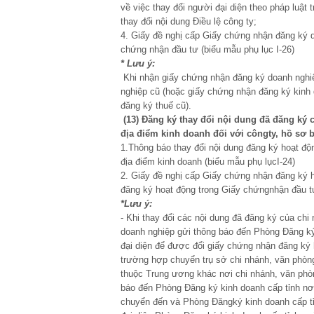
về việc thay đổi người đại diện theo pháp luật 
thay đổi nội dung Điều lệ công ty;
4. Giấy đề nghị cấp Giấy chứng nhận đăng ký d
chứng nhận đầu tư (biểu mẫu phụ lục I-26)
* Lưu ý:
Khi nhận giấy chứng nhận đăng ký doanh nghiệ
nghiệp cũ (hoặc giấy chứng nhận đăng ký kinh
đăng ký thuế cũ).
(13) Đăng ký
thay
đ
ổi nội dung
đã đăng ký
đ
ịa
đ
iểm kinh doanh
đ
ối với c
ô
ngty
,
hồ s
ơ
1.Thông báo thay đổi nội dung đăng ký hoạt độn
địa điểm kinh doanh (biểu mẫu phụ lụcI-24)
2. Giấy đề nghị cấp Giấy chứng nhận đăng ký h
đăng ký hoạt động trong Giấy chứngnhận đầu tư
*Lưu ý:
- Khi thay đổi các nội dung đã đăng ký của chi
doanh nghiệp gửi thông báo đến Phòng Đăng ký 
đại diện để được đổi giấy chứng nhận đăng ký 
trường hợp chuyển trụ sở chi nhánh, văn phòng
thuộc Trung ương khác nơi chi nhánh, văn phò
báo đến Phòng Đăng ký kinh doanh cấp tỉnh nơi
chuyển đến và Phòng Đăngký kinh doanh cấp tỉ