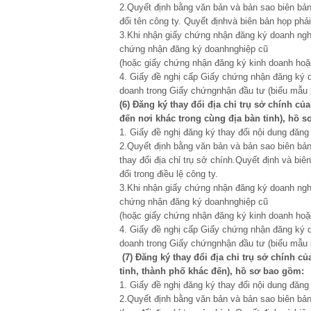
2.Quyết định bằng văn bản và bản sao biên bản
đổi tên công ty. Quyết địnhvà biên bản họp phải
3.Khi nhận giấy chứng nhận đăng ký doanh ngh
chứng nhận đăng ký doanhnghiệp cũ
(hoặc giấy chứng nhận đăng ký kinh doanh hoặ
4. Giấy đề nghị cấp Giấy chứng nhận đăng ký 
doanh trong Giấy chứngnhận đầu tư (biểu mẫu p
(6) Đăng ký
thay
đ
ổi
đ
ịa chỉ trụ sở ch
í
nh của
đ
ến n
ơ
i kh
á
c trong c
ù
ng
đ
ịa b
à
n tỉnh
), hồ 
1. Giấy đề nghị đăng ký thay đổi nội dung đăng
2.Quyết định bằng văn bản và bản sao biên bản
thay đổi địa chỉ trụ sở chính.Quyết định và bi
đổi trong điều lệ công ty.
3.Khi nhận giấy chứng nhận đăng ký doanh ngh
chứng nhận đăng ký doanhnghiệp cũ
(hoặc giấy chứng nhận đăng ký kinh doanh hoặ
4. Giấy đề nghị cấp Giấy chứng nhận đăng ký 
doanh trong Giấy chứngnhận đầu tư (biểu mẫu p
(7) Đăng ký
thay
đ
ổi
đ
ịa chỉ trụ sở ch
í
nh củ
tỉnh
,
th
à
nh phố kh
á
c
đ
ến
), hồ sơ bao gồm:
1. Giấy đề nghị đăng ký thay đổi nội dung đăng
2.Quyết định bằng văn bản và bản sao biên bản