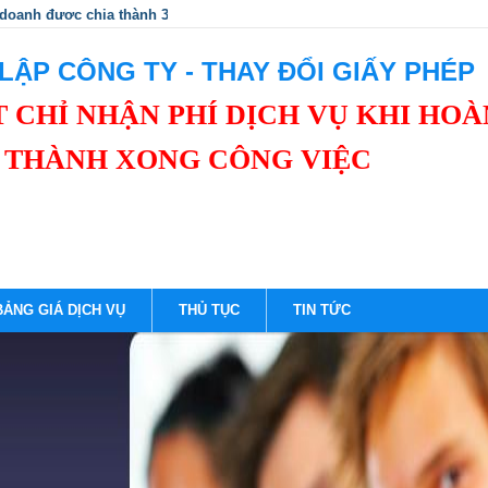
 doanh được chia thành 3 nhóm để quản lý thuế.
LẬP CÔNG TY - THAY ĐỔI GIẤY PHÉP
 CHỈ NHẬN PHÍ DỊCH VỤ KHI HOÀ
THÀNH XONG CÔNG VIỆC
BẢNG GIÁ DỊCH VỤ
THỦ TỤC
TIN TỨC