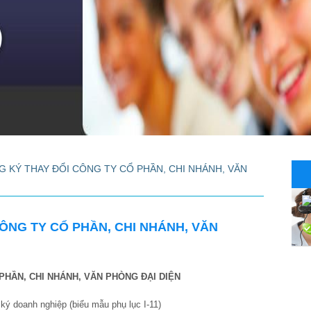
G KÝ THAY ĐỔI CÔNG TY CỔ PHẦN, CHI NHÁNH, VĂN
ÔNG TY CỔ PHẦN, CHI NHÁNH, VĂN
PHẦN, CHI NHÁNH, VĂN PHÒNG ĐẠI DIỆN
 ký doanh nghiệp (biểu mẫu phụ lục I-11)