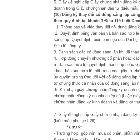
5. Giấy đề nghị cấp Giấy chứng nhận đăng ký 
doanh trong Giấy chứngnhận đầu tư (biểu mẫu p
(10) Đăng ký
thay
đ
ổi cổ
đô
ng s
á
ng lập c
ô
ng
theo quy định tại khoản 3 Điều 119 Luật Do
1. Thông báo về việc thay đổi nội dung đăng k
2. Quyết định bằng văn bản và bản sao hợp lệ 
sáng lập. Quyết định, biên bản họp của Đại hội
Điều lệ công ty.
3. Danh sách các cổ đông sáng lập khi đã thay 
4. Hợp đồng chuyển nhượng cổ phần hoặc các 
5. Bản sao hợp lệ quyết định thành lập hoặc 
khác, bản sao hợp lệ một trong các giấy tờ ch
ủy quyền tương ứng đối với cổ đông sáng lập 
tờ chứng thực cá nhân của cổ đông sáng lập 
6. Khi nhận giấy chứng nhận đăng ký doanh ng
chứng nhận đăng ký doanhnghiệp cũ (hoặc giấ
chứng nhận đăng ký kinh doanh và đăng ký thu
7. Giấy đề nghị cấp Giấy chứng nhận đăng ký 
(biểu mẫu phụ lục I-26)
*
L
ư
u
ý:
- Trường hợp, góp vốn, mua cổ phần, phần vốn
Khoản 1 Điều 26 Luật Đầu tư thì: