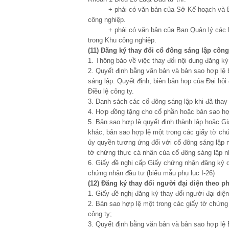
+ phải có văn bản của Sở Kế hoạch và Đầu 
công nghiệp.
+ phải có văn bản của Ban Quản lý các khu
trong Khu công nghiệp.
(11) Đăng ký
thay
đ
ổi cổ
đô
ng s
á
ng lập c
ô
ng
1. Thông báo về việc thay đổi nội dung đăng ký
2. Quyết định bằng văn bản và bản sao hợp lệ 
sáng lập. Quyết định, biên bản họp của Đại hội
Điều lệ công ty.
3. Danh sách các cổ đông sáng lập khi đã thay 
4. Hợp đồng tặng cho cổ phần hoặc bản sao hợ
5. Bản sao hợp lệ quyết định thành lập hoặc 
khác, bản sao hợp lệ một trong các giấy tờ ch
ủy quyền tương ứng đối với cổ đông sáng lập 
tờ chứng thực cá nhân của cổ đông sáng lập 
6. Giấy đề nghị cấp Giấy chứng nhận đăng ký d
chứng nhận đầu tư (biểu mẫu phụ lục I-26)
(12) Đăng ký
thay
đ
ổi ng
ư
ời
đ
ại diện theo p
1. Giấy đề nghị đăng ký thay đổi người đại diện
2. Bản sao hợp lệ một trong các giấy tờ chứng
công ty;
3. Quyết định bằng văn bản và bản sao hợp lệ 