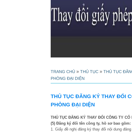
»
»
TRANG CHỦ
THỦ TỤC
THỦ TỤC ĐĂN
PHÒNG ĐẠI DIỆN
THỦ TỤC ĐĂNG KÝ THAY ĐỔI C
PHÒNG ĐẠI DIỆN
THỦ TỤC
ĐĂNG KÝ THAY ĐỔI CÔNG TY CỔ 
(5) Đăng ký đ
ổi t
ê
n c
ô
ng ty
,
hồ s
ơ
bao gồm
:
1. Giấy đề nghị đăng ký thay đổi nội dung đăng