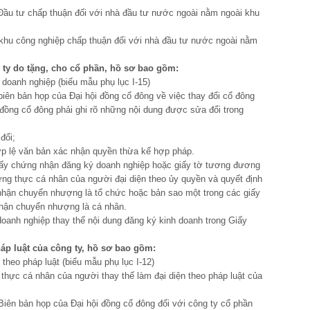
tư chấp thuận đối với nhà đầu tư nước ngoài nằm ngoài khu
 công nghiệp chấp thuận đối với nhà đầu tư nước ngoài nằm
 ty do tặng
,
cho cổ phần
,
hồ s
ơ
bao gồm
:
 doanh nghiệp (biểu mẫu phụ lục I-15)
biên bản họp của Đại hội đồng cổ đông về việc thay đổi cổ đông
 đồng cổ đông phải ghi rõ những nội dung được sửa đổi trong
đổi;
p lệ văn bản xác nhận quyền thừa kế hợp pháp.
Giấy chứng nhận đăng ký doanh nghiệp hoặc giấy tờ tương đương
ứng thực cá nhân của người đại diện theo ủy quyền và quyết định
nhận chuyển nhượng là tổ chức hoặc bản sao một trong các giấy
nhận chuyển nhượng là cá nhân.
oanh nghiệp thay thế nội dung đăng ký kinh doanh trong Giấy
h
á
p luật của c
ô
ng ty
,
hồ s
ơ
bao gồm
:
 theo pháp luật (biểu mẫu phụ lục I-12)
 thực cá nhân của người thay thế làm đại diện theo pháp luật của
Biên bản họp của Đại hội đồng cổ đông đối với công ty cổ phần