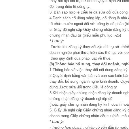
thay đổi địa chỉ trụ sở chính.Quyết định và bi
đổi trong điều lệ công ty.
3. Bản sao hợp lệ Điều lệ đã sửa đổi của công 
4.Danh sách cổ đông sáng lập, cổ đông là nhà 
tổ chức nước ngoài đối với công ty cổ phần (biể
5. Giấy đề nghị cấp Giấy chứng nhận đăng ký d
chứng nhận đầu tư (biểu mẫu phụ lục I-26)
* Lưu ý:
Trước khi đăng ký thay đổi địa chỉ trụ sở chí
doanh nghiệp phải thực hiện các thủ tục với cơ
theo quy định của pháp luật về thuế.
(8) Thông báo
bổ sung
,
thay
đ
ổi ng
à
nh
,
ngh
1.Thông báo về việc thay đổi nội dung đăng ký 
2.Quyết định bằng văn bản và bản sao biên bản
thay đổi, bổ sung ngành nghề kinh doanh. Quyế
dung được sửa đổi trong điều lệ công ty.
3.Khi nhận giấy chứng nhận đăng ký doanh ngh
chứng nhận đăng ký doanh nghiệp cũ
(hoặc giấy chứng nhận đăng ký kinh doanh hoặ
5. Giấy đề nghị cấp Giấy chứng nhận đăng ký 
doanh trong Giấy chứng nhận đầu tư (biểu mẫu 
* Lưu ý:
- Trường hợp doanh nghiệp có vốn đầu tư nước