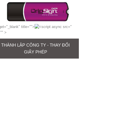
get="_blank" title="
">
"
="
" >
THÀNH LẬP CÔNG TY - THAY ĐỔI
GIẤY PHÉP