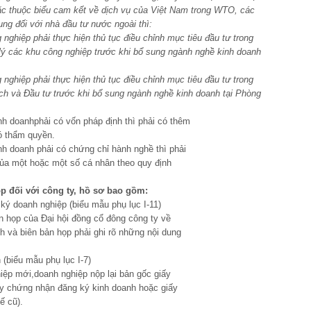
ặc thuộc biểu cam kết về dịch vụ của Việt Nam trong WTO, các
ng đối với nhà đầu tư nước ngoài thì:
 nghiệp phải thực hiện thủ tục điều chỉnh mục tiêu đầu tư trong
lý các khu công nghiệp trước khi bổ sung ngành nghề kinh doanh
 nghiệp phải thực hiện thủ tục điều chỉnh mục tiêu đầu tư trong
ch và Đầu tư trước khi bổ sung ngành nghề kinh doanh tại Phòng
nh doanhphải có vốn pháp định thì phải có thêm
ó thẩm quyền.
nh doanh phải có chứng chỉ hành nghề thì phải
của một hoặc một số cá nhân theo quy định
ó
p
đ
ối với c
ô
ng ty
,
hồ s
ơ
bao gồm
:
 ký doanh nghiệp (biểu mẫu phụ lục I-11)
n họp của Đại hội đồng cổ đông công ty về
ịnh và biên bản họp phải ghi rõ những nội dung
(biểu mẫu phụ lục I-7)
iệp mới,doanh nghiệp nộp lại bản gốc giấy
y chứng nhận đăng ký kinh doanh hoặc giấy
ế cũ).