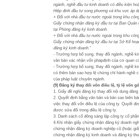
ngành, nghề đầu tư kinh doanh có điều kiện ho
Hiệp định đầu tư song phương và khu vực áp dụ
+ Đối với nhà đầu tư nước ngoài trong khu công
Giấy chứng nhận đăng ký đầu tư tại Ban Quản 
tại Phòng đăng ký kinh doanh.
+ Đối với nhà đầu tư nước ngoài trong khu công
Giấy chứng nhận đăng ký đầu tư tại Sở Kế hoạ
đăng ký kinh doanh.
”
- Trường hợp bổ sung, thay đổi ngành, nghề ki
văn bản xác nhận vốn phápđịnh của cơ quan c
- Trường hợp bổ sung, thay đổi ngành, nghề ki
có thêm bản sao hợp lệ chứng chỉ hành nghề 
của pháp luật chuyên ngành.
(9) Đă
ng k
ý
thay
đ
ổi vốn
đ
iều lệ
,
tỷ lệ vốn g
1. Giấy đề nghị đăng ký thay đổi nội dung đăng
2. Quyết định bằng văn bản và bản sao biên bả
việc thay đổi vốn điều lệ của công ty. Quyết đ
được sửa đổi trong điều lệ công ty.
3. Danh sách cổ đông sáng lập công ty cổ phần 
4.Khi nhận giấy chứng nhận đăng ký doanh ngh
chứng nhận đăng ký doanh nghiệp cũ (hoặc giấ
chứng nhận đăng ký kinh doanh và đăng ký thu