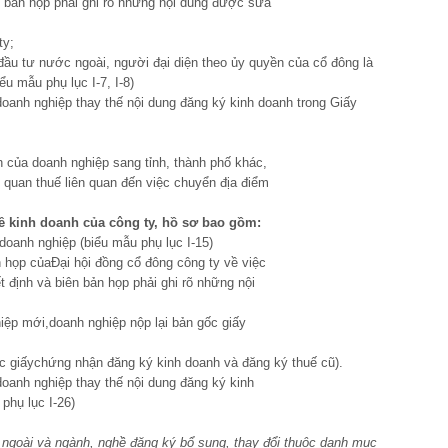
ên bản họp phải ghi rõ những nội dung được sửa
ty;
đầu tư nước ngoài, người đại diện theo ủy quyền của cổ đông là
u mẫu phụ lục I-7, I-8)
oanh nghiệp thay thế nội dung đăng ký kinh doanh trong Giấy
nh của doanh nghiệp sang tỉnh, thành phố khác,
 quan thuế liên quan đến việc chuyển địa điểm
ề kinh doanh của c
ô
ng ty
,
hồ s
ơ
bao gồm
:
doanh nghiệp (biểu mẫu phụ lục I-15)
 họp củaĐại hội đồng cổ đông công ty về việc
t định và biên bản họp phải ghi rõ những nội
iệp mới,doanh nghiệp nộp lại bản gốc giấy
c giấychứng nhận đăng ký kinh doanh và đăng ký thuế cũ).
doanh nghiệp thay thế nội dung đăng ký kinh
phụ lục I-26)
 ngoài và ngành, nghề đăng ký bổ sung, thay đổi thuộc danh mục