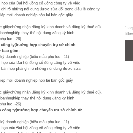
 họp của Đại hội đồng cổ đông công ty về việc
 ghi rõ những nội dung được sửa đổi trong điều lệ công ty.
iệp mới,doanh nghiệp nộp lại bản gốc giấy
c giấychứng nhận đăng ký kinh doanh và đăng ký thuế cũ).
" tar
doanhnghiệp thay thế nội dung đăng ký kinh
title
hụ lục I-26)
 c
ô
ng ty
(
tr
ư
ờng hợp chuyển trụ sở ch
í
nh
sơ bao gồm:
 ký doanh nghiệp (biểu mẫu phụ lục I-11)
 họp của Đại hội đồng cổ đông công ty về việc
ên bản họp phải ghi rõ những nội dung được sửa
iệp mới,doanh nghiệp nộp lại bản gốc giấy
c giấychứng nhận đăng ký kinh doanh và đăng ký thuế cũ).
doanhnghiệp thay thế nội dung đăng ký kinh
hụ lục I-26)
a c
ô
ng ty
(
tr
ư
ờng hợp chuyển trụ sở ch
í
nh từ
 ký doanh nghiệp (biểu mẫu phụ lục I-11)
 họp của Đại hội đồng cổ đông công ty về việc